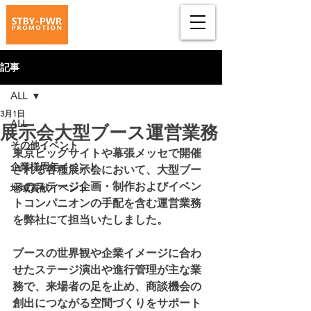
記事
ALL
3月1日
ALL
展示会大型ブース運営業務
その他イベント
東京ビッグサイトや幕張メッセで開催
企業様周年イベント
される各種展示会において、大型ブー
スのステージ企画・制作およびイベン
地域貢献イベント
トコンパニオンの手配を含む運営業務
を弊社にて担当いたしました。
ブースの世界観や企業イメージに合わ
せたステージ演出や進行管理が主な業
務で、来場者の足を止め、商談機会の
創出につながる空間づくりをサポート