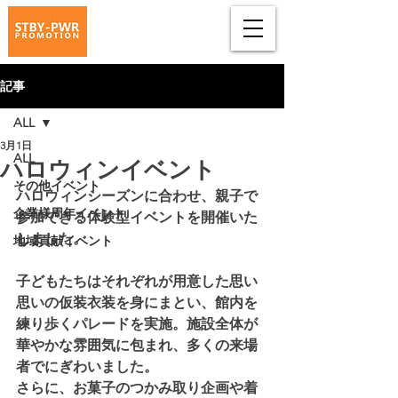
記事
ALL
3月1日
ALL
ハロウィンイベント
その他イベント
ハロウィンシーズンに合わせ、親子で
企業様周年イベント
参加できる体験型イベントを開催いた
しました。
地域貢献イベント
子どもたちはそれぞれが用意した思い
思いの仮装衣装を身にまとい、館内を
練り歩くパレードを実施。施設全体が
華やかな雰囲気に包まれ、多くの来場
者でにぎわいました。
さらに、お菓子のつかみ取り企画や着