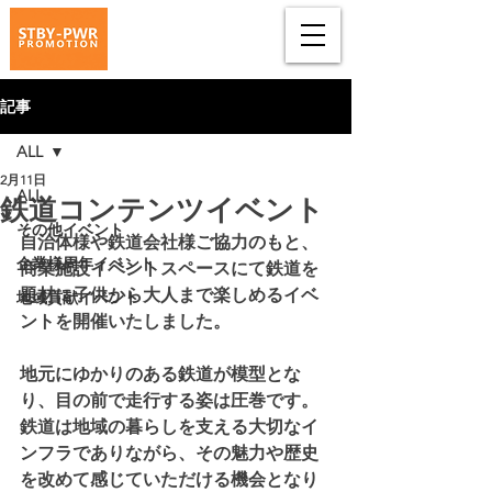
記事
ALL
2月11日
ALL
鉄道コンテンツイベント
その他イベント
自治体様や鉄道会社様ご協力のもと、
企業様周年イベント
商業施設イベントスペースにて鉄道を
題材に子供から大人まで楽しめるイベ
地域貢献イベント
ントを開催いたしました。
地元にゆかりのある鉄道が模型とな
り、目の前で走行する姿は圧巻です。
鉄道は地域の暮らしを支える大切なイ
ンフラでありながら、その魅力や歴史
を改めて感じていただける機会となり