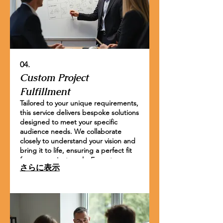
04.
Custom Project
Fulfillment
Tailored to your unique requirements,
this service delivers bespoke solutions
designed to meet your specific
audience needs. We collaborate
closely to understand your vision and
bring it to life, ensuring a perfect fit
for your project goals. Expect
さらに表示
detailed planning and meticulous
execution from concept to
completion.