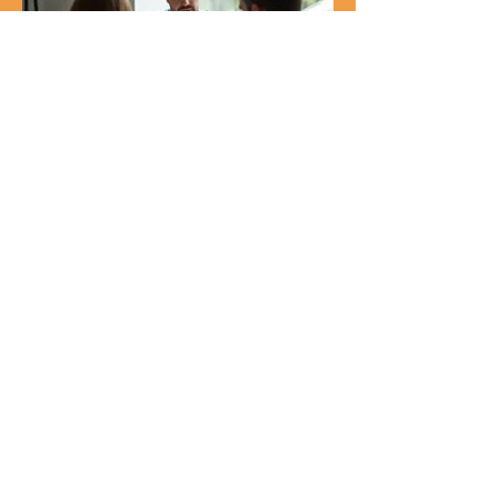
05.
Personalized Solution
Planning
Receive a dedicated session focused
entirely on your individual needs and
challenges. Our experts will engage
with you to understand your situation
and collaboratively develop a
personalized plan. This service is
designed to provide clear, actionable
さらに表示
steps tailored to your specific
circumstances and goals.